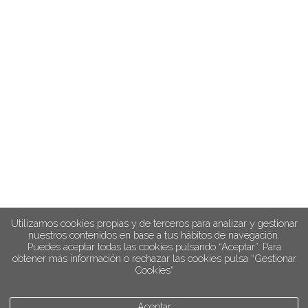
Utilizamos cookies propias y de terceros para analizar y gestionar
nuestros contenidos en base a tus hábitos de navegación.
Puedes aceptar todas las cookies pulsando “Aceptar”. Para
obtener más información o rechazar las cookies pulsa “Gestionar
Cookies“
Aceptar